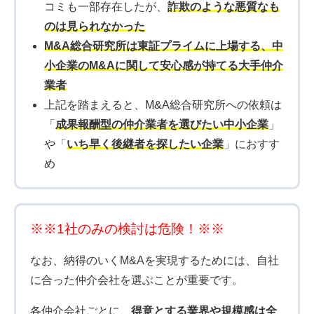
コミも一部存在したが、
詐欺のような悪質なも
のは見られなかった
M&A総合研究所は東証プライムに上場する、中
小企業のM&Aに関して安心感が持てる大手仲介
業者
上記を踏まえると、M&A総合研究所への依頼は
「
成果報酬型の仲介業者を選びたい中小企業
」
や「
いち早く後継者を探したい企業
」におすす
め
※※1社のみの検討は危険！※※
なお、納得のいくM&Aを実現するためには、自社
に合った仲介会社を選ぶことが重要です。
各仲介会社ごとに、
得意とする業界や規模感は全