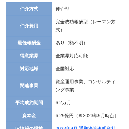
仲介方式
仲介型
完全成功報酬型（レーマン方
仲介費用
式）
最低報酬金
あり（額不明）
得意業界
全業界対応可能
対応地域
全国対応
資産運用事業、コンサルティ
関連事業
ング事業
平均成約期間
6.2カ月
資本金
6.29億円（※2023年9月時点）
IR情報の掲載
2023年9月 通期決算説明資料